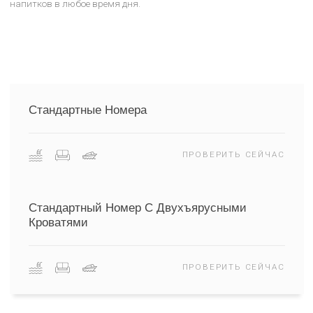
РЕСТОРАН И БАР
Side Resort Annex предлагает незабываемые кулинарные
впечатления с помощью своих услуг ресторана и бара. В
ресторане отеля подаются избранные блюда местной и
международной кухни, а в баре создана расслабленная
атмосфера с разнообразием напитков и легких закусок.
Варианты меню удовлетворят любой вкус, блюда приготов
из свежих и качественных ингредиентов. Ресторан и бар в S
Resort Annex идеально подходят для отличного опыта питани
напитков в любое время дня.
Стандартные Номера