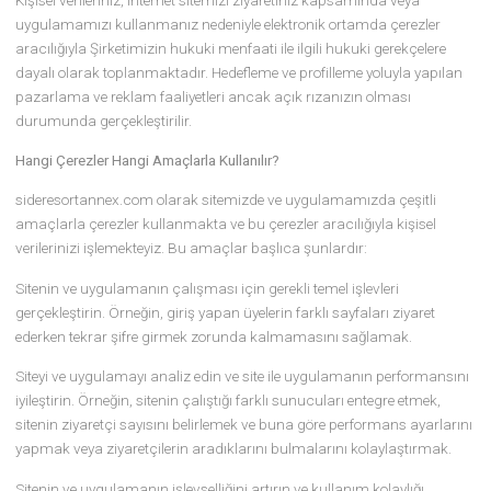
bilgi vermektir. Bu Aydınlatma Metninde, Platformlarda hangi çere
kullandığımızı, çerezleri hangi amaçlarla kullandığımızı ve bu çere
nasıl kontrol edebileceğinizi açıklamak istiyoruz.
sideresortannex.com olarak Platformlarımızda çerez kullanımın
vazgeçebilir, aynı çerezlerin türlerini veya işlevlerini değiştirebilir v
Platformlarımıza yeni çerezler ekleyebiliriz. Bu nedenle, bu Çerez
Aydınlatma Metninin hüküm şartlarını herhangi bir zamanda
değiştirme hakkımız saklıdır. Güncel Çerez Aydınlatma Metni üzer
gerçekleştirilen her türlü değişiklik, sitede, uygulamada veya herh
bir kamuya açık mecrada yayınlanması ile yürürlüğe girecektir. S
güncelleme tarihini metnin sonunda bulabilirsiniz.
Kişisel Verilerinizin Toplanma Yöntemleri ve Hukuki Sebepleri
Kişisel verileriniz, internet sitemizi ziyaretiniz kapsamında veya
uygulamamızı kullanmanız nedeniyle elektronik ortamda çerezler
aracılığıyla Şirketimizin hukuki menfaati ile ilgili hukuki gerekçeler
dayalı olarak toplanmaktadır. Hedefleme ve profilleme yoluyla yap
pazarlama ve reklam faaliyetleri ancak açık rızanızın olması