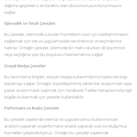
ziyaretlerinde kullanıcı adı bilgilerinin veya arama sorgularının
hatırlanması.
Özelleştirme, hedefleme ve reklam etkinliği gerçekleştirin. Örneğin,
ziyaretçilerin görüntülediği sayfalar ve ürünler aracılığıyla ziyaretçi
ilgi alanlarına yönelik reklamların gösterilmesi.
Sitemizde ve Uygulamamızda Kullanılan Çerezler
Sitemizde ve uygulamamızda kullandığımız farklı çerez türlerini
aşağıda bulabilirsiniz. Sitemizde ve uygulamamızda hem ziyaret
ettiğiniz site tarafından yerleştirilen birinci taraf çerezleri) hem de z
ettiğiniz site dışındaki sunucular tarafından yerleştirilen üçüncü t
çerezleri kullanılmaktadır.
Zorunlu Çerezler
Sitemizin ve uygulamamızın doğru çalışması için belirli çerezleri
kullanılması esastır. Örneğin, sitemizde oturum açtığınızda
etkinleştirilen kimlik doğrulama çerezleri, sitemizde bir sayfadan