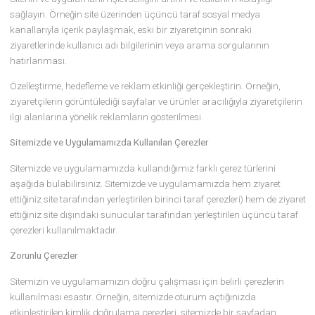
durumunda gerçekleştirilir.
Hangi Çerezler Hangi Amaçlarla Kullanılır?
sideresortannex.com olarak sitemizde ve uygulamamızda çeşitli
amaçlarla çerezler kullanmakta ve bu çerezler aracılığıyla kişisel
verilerinizi işlemekteyiz. Bu amaçlar başlıca şunlardır:
Sitenin ve uygulamanın çalışması için gerekli temel işlevleri
gerçekleştirin. Örneğin, giriş yapan üyelerin farklı sayfaları ziyaret
ederken tekrar şifre girmek zorunda kalmamasını sağlamak.
Siteyi ve uygulamayı analiz edin ve site ile uygulamanın performa
iyileştirin. Örneğin, sitenin çalıştığı farklı sunucuları entegre etmek,
sitenin ziyaretçi sayısını belirlemek ve buna göre performans ayarl
yapmak veya ziyaretçilerin aradıklarını bulmalarını kolaylaştırma
Sitenin ve uygulamanın işlevselliğini artırın ve kullanım kolaylığı
sağlayın. Örneğin site üzerinden üçüncü taraf sosyal medya
kanallarıyla içerik paylaşmak, eski bir ziyaretçinin sonraki