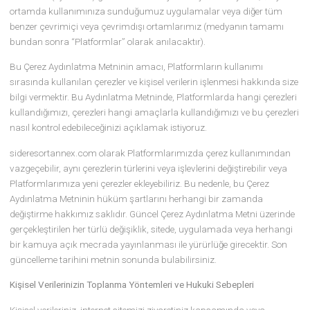
Web Sitesi/Mobil Uygulama Çerezleri için Açıklama Metni
('Çerez Açıklama Metni')
sideresortannex.com olarak, web sitelerimizi (“site”) kullanımınız 
ziyaretiniz sırasındaki deneyiminizi geliştirmek için çerezler, piksell
GIF'ler vb. (“çerezler”) gibi belirli teknolojilerden yararlanıyoruz, ; dij
ortamda kullanımınıza sunduğumuz uygulamalar veya diğer tü
benzer çevrimiçi veya çevrimdışı ortamlarımız (medyanın tamam
bundan sonra “Platformlar” olarak anılacaktır).
Bu Çerez Aydınlatma Metninin amacı, Platformların kullanımı
sırasında kullanılan çerezler ve kişisel verilerin işlenmesi hakkında