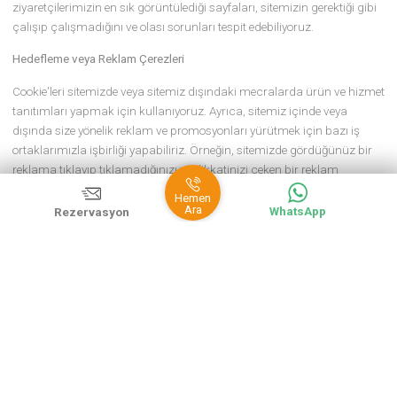
diğerine geçerken o anda etkin olan oturumunuzun korunmasını
sağlar.
İşlevsellik ve Tercih Çerezleri
Bu çerezler, sitemizde sunulan hizmetlerin sizin için özelleştirilmes
sağlamak için site ve uygulamadaki tercihlerinizi ve seçimlerinizi
hatırlar. Örneğin çerezler, sitemizde bir metni okurken dil seçiminiz
veya seçtiğiniz yazı tipi boyutunu hatırlamamızı sağlar.
Sosyal Medya Çerezleri
Bu tanımlama bilgileri, sosyal medya kullanımlarınız hakkında bi
toplamayı sağlar. Örneğin, kişiselleştirilmiş reklamlar oluşturmak
pazar araştırmaları yapmak için Facebook/Twitter hesaplarınızla i
bilgileri kullanmak için çerezler kullanılabilir.
Performans ve Analiz Çerezleri
Bu çerezler sayesinde sitemizi ve uygulamamızı kullanımınızın