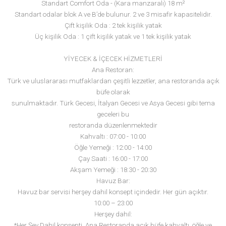
İnternet : Mevcut (ücretli)
Banyo havlusu değişimi : Hergün
Plaj havlusu : Havlu ücretsiz, değişim ücretlidir
Çarşaf değişimi : Hergün
Oda temizliği : Haftada 7 gün
Resepsiyon : 7/24
Engelli odası : 1
ODALAR
Bütün odalarda: mini-bar, TV, duş, WC, saç kurutma makinesi, d
telefon,
klima, kiralık kasa, balkon, parke zemin, yastık menüsü, hergün
temizliği ve tekstil değişimi
Oda tipleri
Standart Comfort Oda - (Kara manzaralı) 18 m²
Standart odalar blok A ve B’de bulunur. 2 ve 3 misafir kapasitelid
Çift kişilik Oda : 2 tek kişilik yatak
Üç kişilik Oda : 1 çift kişilik yatak ve 1 tek kişilik yatak