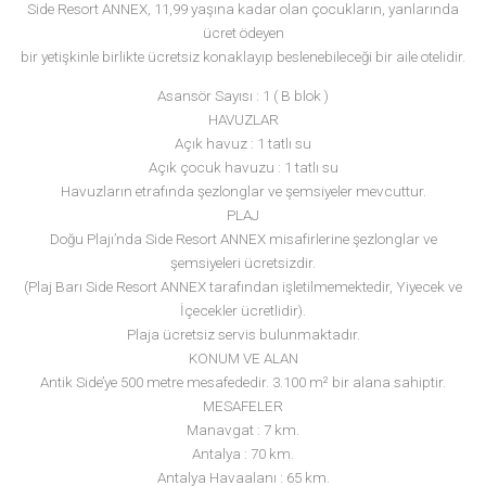
Side Resort ANNEX
Fact Sheet 2025
Toplam oda sayısı : 92
Toplam yatak sayısı : 280
A Blok : 33 oda B Blok : 59 oda
Side Resort ANNEX, 11,99 yaşına kadar olan çocukların, yanlar
ücret ödeyen
bir yetişkinle birlikte ücretsiz konaklayıp beslenebileceği bir aile otel
Asansör Sayısı : 1 ( B blok )
HAVUZLAR
Açık havuz : 1 tatlı su
Açık çocuk havuzu : 1 tatlı su
Havuzların etrafında şezlonglar ve şemsiyeler mevcuttur.