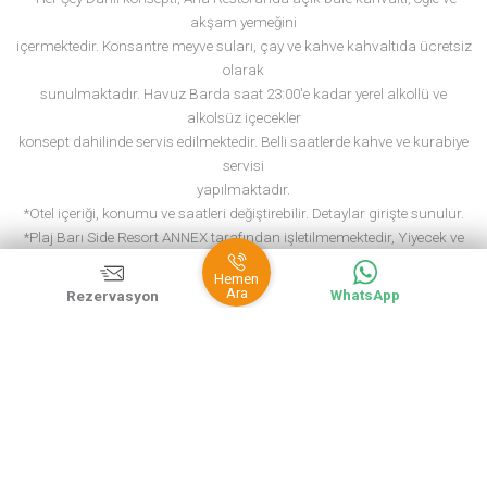
YİYECEK & İÇECEK HİZMETLERİ
Ana Restoran:
Türk ve uluslararası mutfaklardan çeşitli lezzetler, ana restorand
büfe olarak
sunulmaktadır. Türk Gecesi, İtalyan Gecesi ve Asya Gecesi gibi 
geceleri bu
restoranda düzenlenmektedir
Kahvaltı : 07:00 - 10:00
Öğle Yemeği : 12:00 - 14:00
Çay Saati : 16:00 - 17:00
Akşam Yemeği : 18:30 - 20:30
Havuz Bar:
Havuz bar servisi herşey dahil konsept içindedir. Her gün açıktı
10:00 – 23:00
Herşey dahil:
*Her Şey Dahil konsepti, Ana Restoranda açık büfe kahvaltı, öğle
akşam yemeğini
içermektedir. Konsantre meyve suları, çay ve kahve kahvaltıda üc