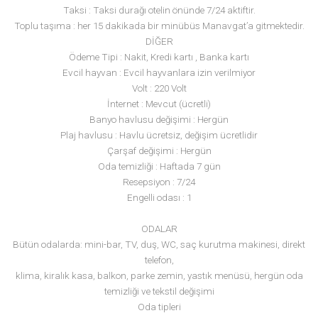
PLAJ
Doğu Plajı’nda Side Resort ANNEX misafirlerine şezlonglar ve
şemsiyeleri ücretsizdir.
(Plaj Barı Side Resort ANNEX tarafından işletilmemektedir, Yiyece
İçecekler ücretlidir).
Plaja ücretsiz servis bulunmaktadır.
KONUM VE ALAN
Antik Side’ye 500 metre mesafededir. 3.100 m² bir alana sahipti
MESAFELER
Manavgat : 7 km.
Antalya : 70 km.
Antalya Havaalanı : 65 km.
Taksi : Taksi durağı otelin önünde 7/24 aktiftir.
Toplu taşıma : her 15 dakikada bir minübüs Manavgat’a gitmekt
DİĞER
Ödeme Tipi : Nakit, Kredi kartı , Banka kartı
Evcil hayvan : Evcil hayvanlara izin verilmiyor
Volt : 220 Volt