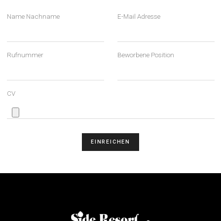
Sie Können Das
Bewerbungsformular Der Si
Resort Annex Hotel Ausfülle
Name Nachname
E-Mail Adresse
Rufnummer
Beworbene Position
CV