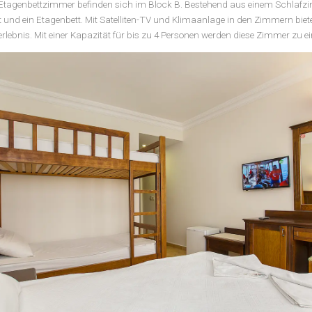
STANDARDZIMMER MIT ETAGENBE
² großen Etagenbettzimmer befinden sich im Block B. Bestehend a
hes Bett und ein Etagenbett. Mit Satelliten-TV und Klimaanlage in 
kunftserlebnis. Mit einer Kapazität für bis zu 4 Personen werden die