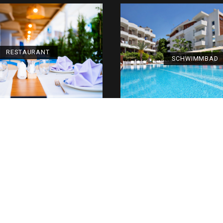
Etagenb
JETZT ÜBERPRÜFEN
RESTAURANT
S