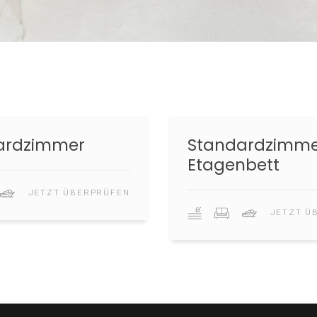
andardzimmer
Standar