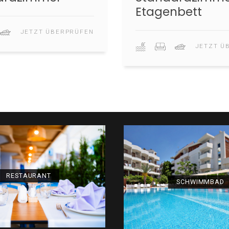
andardzimmer
Standar
Etagenb
JETZT ÜBERPRÜFEN