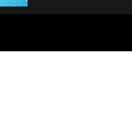
ROOMS
CHWIMMBAD
UT US
42) 753 65 65
@sideresort.com