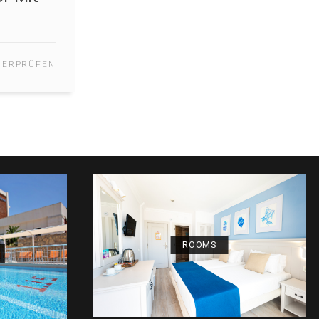
dzimmer Mit
ett
JETZT ÜBERPRÜFEN