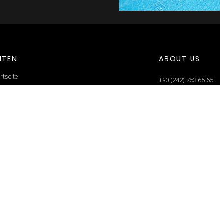
RESTAURANT
S
SEITEN
ABO
Startseite
+90 (2
Über uns
annex
Galerie
Kontakt