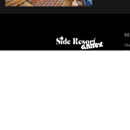
SPA
Side Mah. Adnan Menderes Blv. No:17